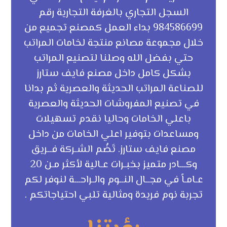
السجل التجاري بالغرفة التجارية رقم
984586699 بداء العمل كمصنع تجميع من
خلال مجموعة مصانع منتجة لخامات المراتب
حتي بفضل الله وصلنا لتصنيع المراتب
بشكل كامل داخل مصنع فايف ستارز
للصناعة المراتب الحديثة والعصرية ثم بدانا
في تصنيع المفروشات الحديثة والعصرية
باعلي الخامات وحاليا نقدم تسهيلات
ومساعدات بتوفير اعلي الخامات من داخل
مصنع فايف ستارز. تَضُم الشـركة فــريق
وكـــادر متميز بخبـرات عـالية لأكثر مـن 20
عـامـاً في مجــال النــوم والـراحـــة لنوفر لكم
تجربة نوم فريدة ومثالية تلبي احتياجاتكم .