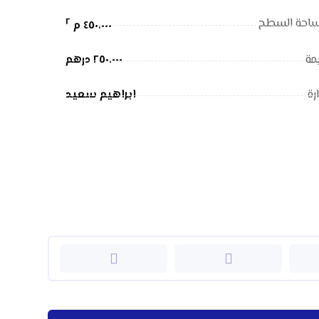
٢
احة السطح
٤٥٠،٠٠٠ م
مة
٢٥٠.٠٠٠ درهم
رة
ابراهيم سعيد