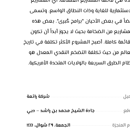
ه هي قائمة المشاريع العملاقة، أي المشاريع
استثمارية للغاية وذات النطاق الواسع. وتسمى
ضاً في بعض الأحيان "برامج كُبرى". بعض هذه
مشاريع من الضخامة بحيث لا يجوز أبداً أن تكون
قائمة كاملة. أصبح المشروع الأكثر تكلفة في تاريخ
عالم من حيث تكلفة التضخم النقدي المعدل هو
ام الطرق السريعة بالولايات المتحدة الأمريكية.
يل
شركة رائعة
قع
جادة الشيخ محمد بن راشد – دبي
م المنجزة
الجمعة، ٢٩ شوال، ١٤٤١